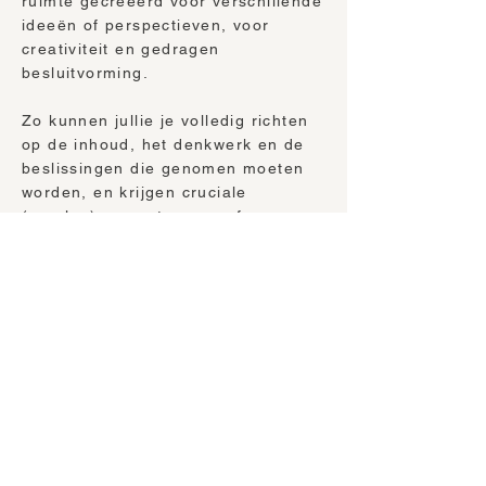
ruimte gecreëerd voor verschillende
ideeën of perspectieven, voor
creativiteit en gedragen
besluitvorming.
Zo kunnen jullie je volledig richten
op de inhoud, het denkwerk en de
beslissingen die genomen moeten
worden, en krijgen cruciale
(overleg)momenten meer focus en
flow.
Externe facilitatie is er voor
momenten die ertoe doen,
en die je niet aan het toeval wil
overlaten.